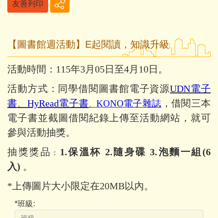
友善列印
【圖書館週活動】E起閱讀，知識升級
活動時間：115年3月05日至4月10日。
活動方式：同學借閱圖書館電子資源
UDN電子
書
、
HyRead電子書
，借閱三本
KONO電子雜誌
、
電子書並截圖借閱紀錄上傳至活動網站，就可
參與活動抽獎。
抽獎獎品
1.保溫杯
2.隨身碟 3.泡麵一組(6
：
入)
。
*上傳圖片大小限定在20MB以內。
*
班級: