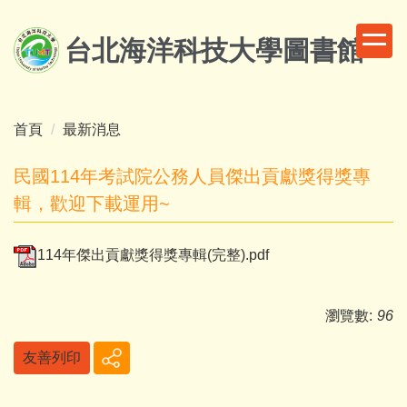
跳
到
台北海洋科技大學圖書館
主
要
內
容
首頁
最新消息
區
民國114年考試院公務人員傑出貢獻獎得獎專
輯，歡迎下載運用~
114年傑出貢獻獎得獎專輯(完整).pdf
瀏覽數:
96
友善列印